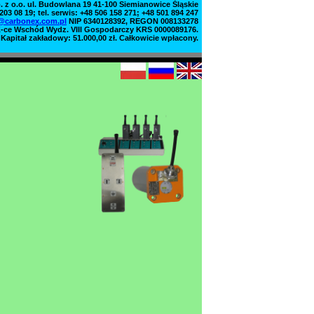
z o.o. ul. Budowlana 19 41-100 Siemianowice Śląskie
 203 08 19; tel. serwis: +48 506 158 271; +48 501 894 247
@carbonex.com.pl
NIP 6340128392, REGON 008133278
-ce Wschód Wydz. VIII Gospodarczy KRS 0000089176.
Kapitał zakładowy: 51.000,00 zł. Całkowicie wpłacony.