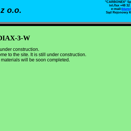
"CARBONEX" Sp. 
tel./fax +48 32
z o.o.
e-mail:
biuro
Sąd Rejonowy K
DIAX-3-W
under construction.
e to the site. It is still under construction.
materials will be soon completed.