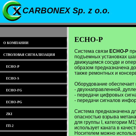
CARBONEX Sp. z o.o.
ECHO-P
О КОМПАНИИ
Система связи
ECHO-P
пре
СТВОЛОВАЯ СИГНАЛИЗАЦИЯ
подъемных установках шах
движущемся сосуде и опе
ECHO-P
образом предназначена до
также ремонтных и консерв
ECHO-S
Оборудование обеспечает 
- двухнаправленной, дупле
ECHO-FG
- передачи цифровых сигна
- передачи сигналов инфо
ECHO-PG
Система предназначена д
ZKI
опасностью взрыва метана
для группы I, категории М
ITI-2
использует каната в качес
Носителем можно использо